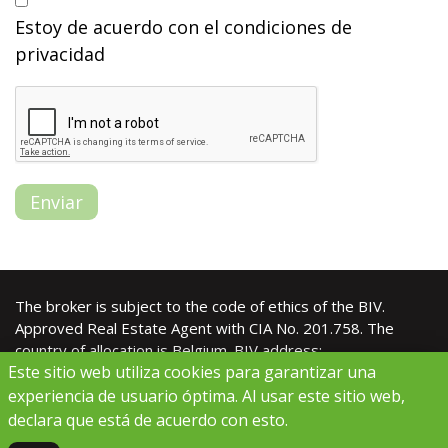
Estoy de acuerdo con el
condiciones de
privacidad
Enviar
The broker is subject to the code of ethics of the
BIV
.
Approved Real Estate Agent with CIA No. 201.758. The
country of allocation is Belgium. BIV address:
Este sitio web utiliza cookies para garantizar una
Luxemburgstraat 16B, 1000 Brussels. CIA duties: Royal
Decree of 27 September 2006
experiencia de usuario óptima. Al usar este sitio web,
declara que está de acuerdo con esto.
© 2026 |
condiciones de privacidad
|
politica de cookies
|