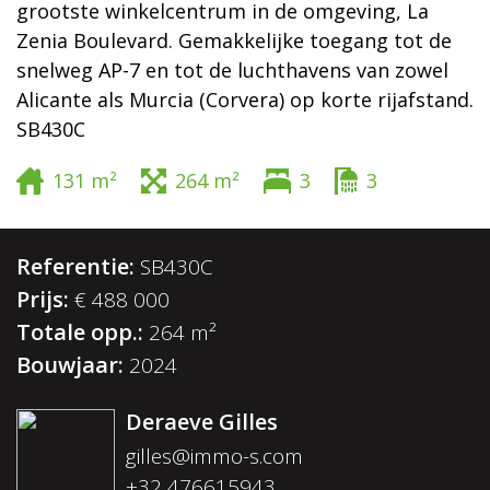
grootste winkelcentrum in de omgeving, La
Zenia Boulevard. Gemakkelijke toegang tot de
snelweg AP-7 en tot de luchthavens van zowel
Alicante als Murcia (Corvera) op korte rijafstand.
SB430C
131 m²
264 m²
3
3
Referentie:
SB430C
Prijs:
€ 488 000
Totale opp.:
264 m²
Bouwjaar:
2024
Deraeve Gilles
gilles@immo-s.com
+32 476615943