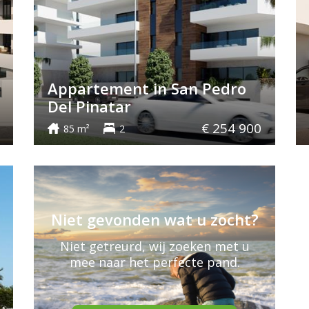
Appartement in San Pedro
Del Pinatar
€ 254 900
85 m²
2
Niet gevonden wat u zocht?
Niet getreurd, wij zoeken met u
mee naar het perfecte pand.