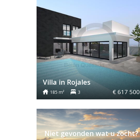
Villa in Rojales
€ 617 500
185 m²
3
Niet gevonden wat u zocht?