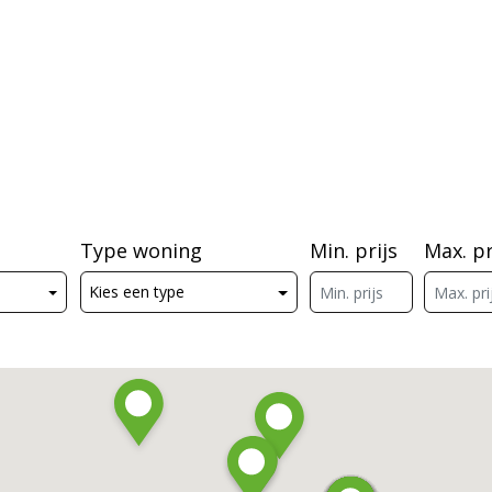
Type woning
Min. prijs
Max. pr
Kies een type